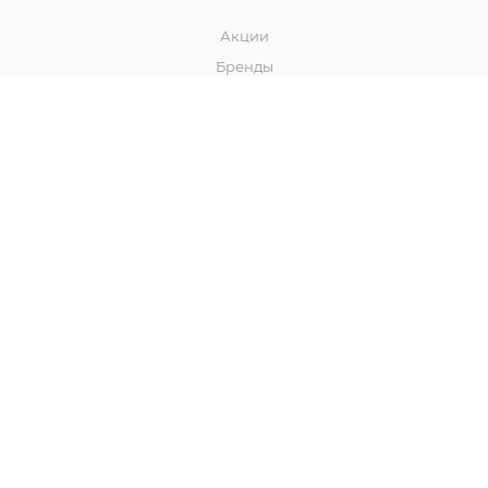
Акции
Бренды
ИНФОРМАЦИЯ
Магазины
Условия оплаты
Условия доставки
Гарантии
Реквизиты
Политика
ПОМОЩЬ
Условия оплаты
Условия доставки