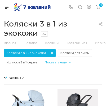
0
Коляски 3 в 1 из
экокожи
34
—
—
—
—
Главная
Каталог
Коляски
Коляски 3 в 1
Из эк
Коляски 3 в 1 из экокожи
Коляски для зимы
Коляски 3 в 1 серые
Показать еще
ФИЛЬТР