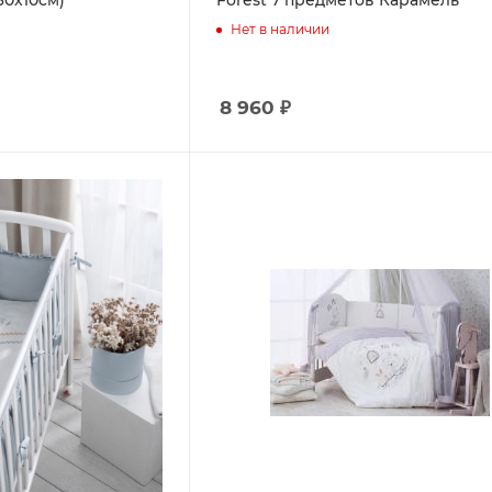
60х10см)
Forest 7 предметов Карамель
Нет в наличии
8 960
₽