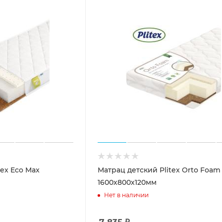
tex Eco Max
Матрац детский Plitex Orto Foam
1600х800х120мм
Нет в наличии
7 835
₽