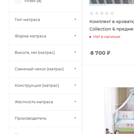
Plitex (
8
)
Тип матраса
Комплект в кроватк
Collection 6 предм
Форма матраса
Нет в наличии
8 700
₽
Высота, мм (матрас)
Съемный чехол (матрас)
Конструкция (матрас)
Жесткость матраса
Производитель