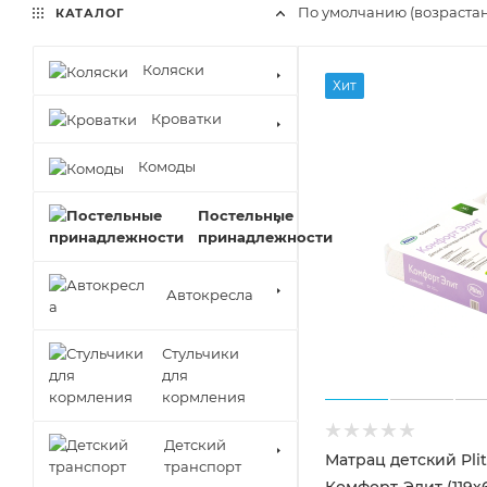
По умолчанию (возраста
КАТАЛОГ
Коляски
Хит
Кроватки
Комоды
Постельные
принадлежности
Автокресла
Стульчики
для
кормления
Детский
Матрац детский Plit
транспорт