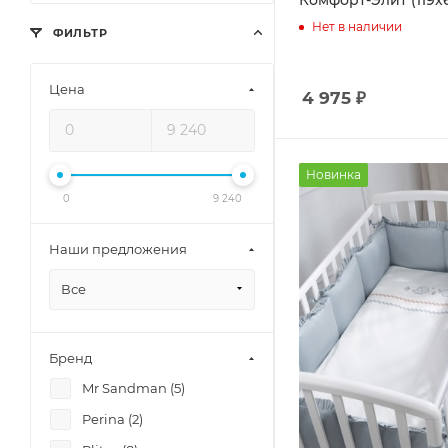
Комфорт-Элит (119х
Нет в наличии
ФИЛЬТР
Цена
4 975
₽
Новинка
0
9 240
Наши предложения
Все
Бренд
Mr Sandman (
5
)
Perina (
2
)