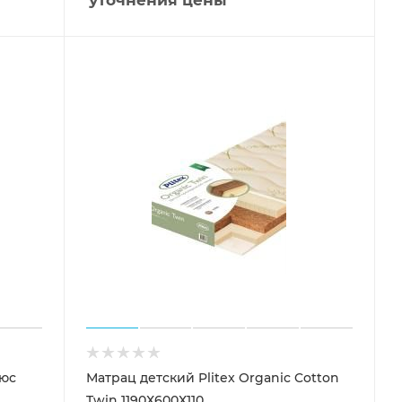
люс
Матрац детский Plitex Organic Cotton
Twin 1190Х600Х110