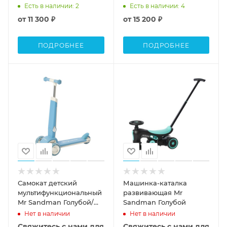
Sandman Черный/
Есть в наличии
: 2
Есть в наличии
: 4
Жёлтый
от
11 300 ₽
от
15 200 ₽
ПОДРОБНЕЕ
ПОДРОБНЕЕ
Самокат детский
Машинка-каталка
мультифункциональный
развивающая Mr
Mr Sandman Голубой/
Sandman Голубой
Белый
Нет в наличии
Нет в наличии
Свяжитесь с нами для
Свяжитесь с нами для