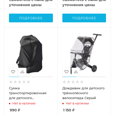
уточнения цены
уточнения цены
ПОДРОБНЕЕ
ПОДРОБНЕЕ
Сумка
Дождевик для детского
транспортировочная
трёхколёсного
для детского
велосипеда Серый
трёхколёсного
Нет в наличии
Нет в наличии
велосипеда Чёрный
990
₽
1 150
₽