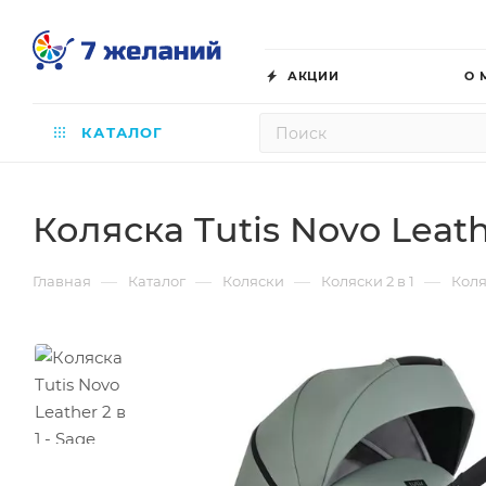
АКЦИИ
О 
КАТАЛОГ
Коляска Tutis Novo Leathe
—
—
—
—
Главная
Каталог
Коляски
Коляски 2 в 1
Коля