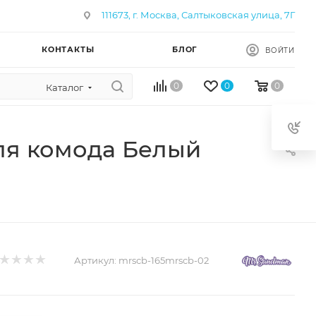
111673, г. Москва, Салтыковская улица, 7Г
КОНТАКТЫ
БЛОГ
ВОЙТИ
0
0
0
Каталог
ля комода Белый
Артикул:
mrsсb-165mrscb-02