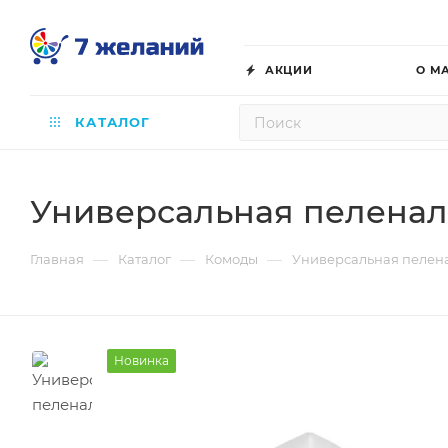
АКЦИИ
О М
КАТАЛОГ
Универсальная пеленал
—
—
—
Главная
Каталог
Комоды
Универсальная пелена
Новинка