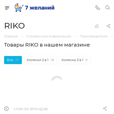
RIKO
—
—
—
Главная
Справочная информация
Производители
Товары RIKO в нашем магазине
Все
27
Коляски 2 в 1
18
Коляски 3 в 1
9
СПИСОК БРЕНДОВ