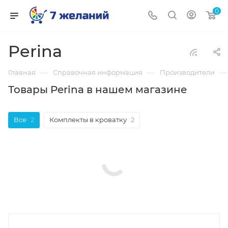
0
Perina
—
—
—
Главная
Справочная информация
Производители
Товары Perina в нашем магазине
Все
2
Комплекты в кроватку
2