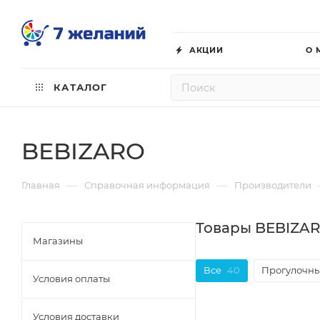
АКЦИИ
О 
КАТАЛОГ
BEBIZARO
—
—
Главная
Справочная информация
Производители
Товары BEBIZAR
Магазины
Все
40
Прогулочны
Условия оплаты
Условия доставки