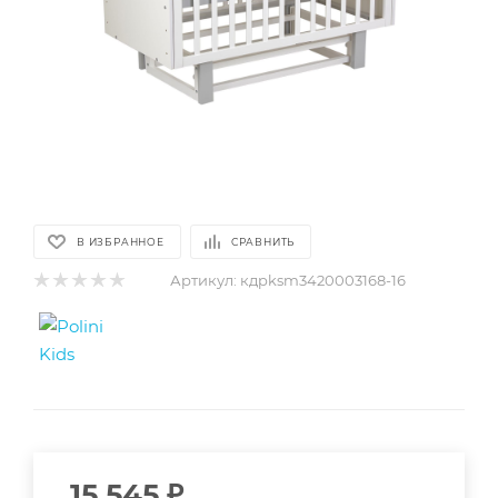
В ИЗБРАННОЕ
СРАВНИТЬ
Артикул:
кдpksm3420003168-16
15 545
₽