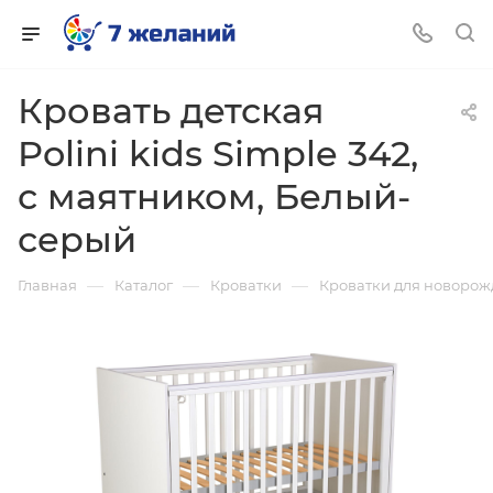
Кровать детская
Polini kids Simple 342,
с маятником, Белый-
серый
—
—
—
Главная
Каталог
Кроватки
Кроватки для новоро