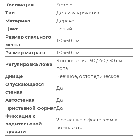
Коллекция
Simple
Тип
Детская кроватка
Материал
Дерево
Цвет
Белый
Размер спального
120x60 см
места
Размер матраса
120x60 см
3 положения: 50 / 40 / 30 см от
Регулировка ложа
пола
Днище
Реечное, ортопедическое
Опускающаяся
Да
стенка
Автостенка
Да
Приставной формат
Да
Фиксация к
2 ремешка с фастексом в
родительской
комплекте
кровати