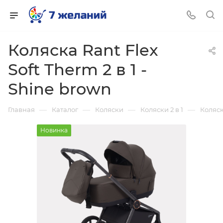
Коляска Rant Flex
Soft Therm 2 в 1 -
Shine brown
—
—
—
—
Главная
Каталог
Коляски
Коляски 2 в 1
Коляска
Новинка