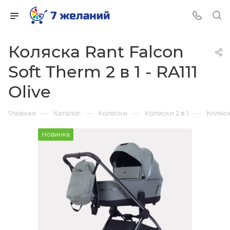
Коляска Rant Falcon
Soft Therm 2 в 1 - RA111
Olive
—
—
—
—
Главная
Каталог
Коляски
Коляски 2 в 1
Коляск
Новинка