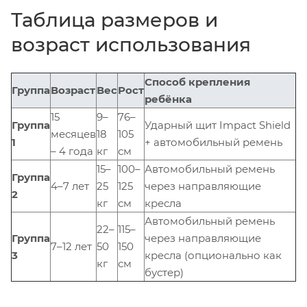
Таблица размеров и
возраст использования
Способ крепления
Группа
Возраст
Вес
Рост
ребёнка
15
9–
76–
Группа
Ударный щит Impact Shield
месяцев
18
105
1
+ автомобильный ремень
– 4 года
кг
см
15–
100–
Автомобильный ремень
Группа
4–7 лет
25
125
через направляющие
2
кг
см
кресла
Автомобильный ремень
22–
115–
Группа
через направляющие
7–12 лет
50
150
3
кресла (опционально как
кг
см
бустер)