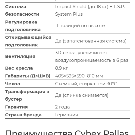
Система
Impact Shield (до 18 кг) + L.S.P.
безопасности
System Plus
Регулировка
11 позиций по высоте
подголовника
Откидывающийся
Да (запатентованная система)
подголовник
3D-сетка, увеличивает
Вентиляция
воздухопроницаемость в 6 раз
Вес кресла
8,9 кг
Габариты (Д×Ш×В)
405×595×590–810 мм
Чехол
Съёмный, стирка при 30°C
Трансформация в
Да (спинка снимается)
бустер
Гарантия
2 года
Страна бренда
Германия
Преимущества Cybex Pallas