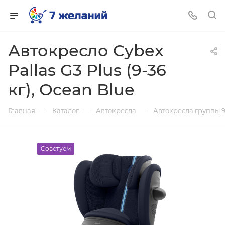
Автокресло Cybex
Pallas G3 Plus (9-36
кг), Ocean Blue
—
—
—
Главная
Каталог
Автокресла
Автокресла группы 9
Советуем