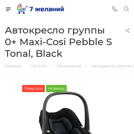
Автокресло группы
0+ Maxi-Cosi Pebble S
Tonal, Black
—
—
—
Главная
Каталог
Автокресла
Автокресла группы 0
Товар дня
Новинка