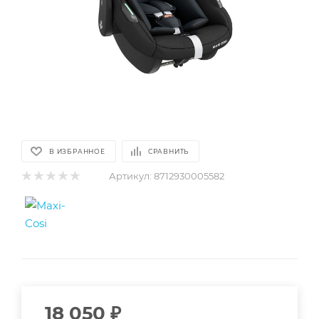
В ИЗБРАННОЕ
СРАВНИТЬ
Артикул:
8712930005582
18 050
₽